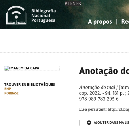
PT
EN
FR
A propos
Re
La Bibliographie Nationale
Simple
Connaissance, Information...
Connaissance, Information...
Avancée
Mes 
Sciences sociales...
Sciences sociales...
Arts, sport...
Arts, sport...
Anotação d
TROUVER EN BIBLIOTHÈQUES
Anotação do mal
/ Jaim
BNP
cop. 2022. - 94, [8] p. 
PORBASE
978-989-783-295-6
Lien persistant: http://id.
AJOUTER DANS MA LIS