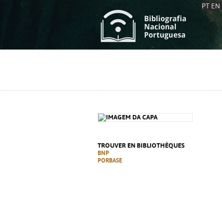
PT
EN
L
S
C
C
S
S
A
A
TROUVER EN BIBLIOTHÈQUES
BNP
PORBASE