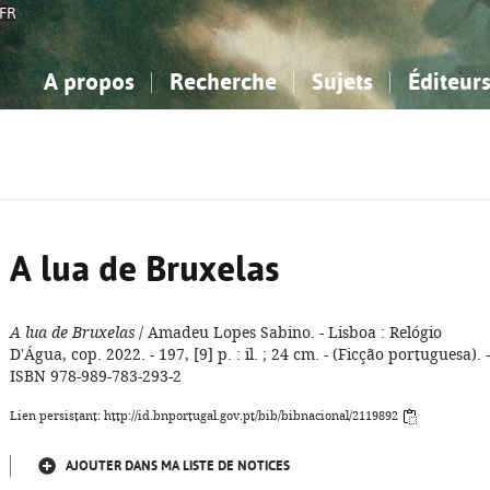
FR
A propos
Recherche
Sujets
Éditeur
a Bibliographie Nationale
imple
onnaissance, Information...
onnaissance, Information...
Avancée
Mes notices
Comment utiliser
Philosophie, psychologie...
Philosophie, psychologie...
Aide - FAQ
ciences sociales...
ciences sociales...
Mathématiques, sciences
Mathématiques, sciences
rts, sport...
rts, sport...
naturelles...
Littérature, linguistique...
naturelles...
Littérature, linguistique...
A lua de Bruxelas
A lua de Bruxelas
/ Amadeu Lopes Sabino. - Lisboa : Relógio
D'Água, cop. 2022. - 197, [9] p. : il. ; 24 cm. - (Ficção portuguesa). -
ISBN 978-989-783-293-2
Lien persistant: http://id.bnportugal.gov.pt/bib/bibnacional/2119892
AJOUTER DANS MA LISTE DE NOTICES