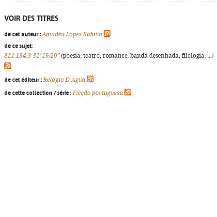
VOIR DES TITRES
de cet auteur :
Amadeu Lopes Sabino
de ce sujet:
821.134.3-31"19/20"
(poesia, teatro, romance, banda desenhada, filologia, ...)
de cet éditeur :
Relógio D'Água
de cette collection / série :
Ficção portuguesa