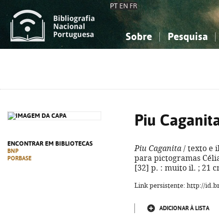
PT
EN
FR
Sobre
Pesquisa
Sobre a Bibliografia Nacional
Simples
Conhecimento, Informação...
Conhecimento, Informação...
Combinada
A
Ciências sociais...
Ciências sociais...
Arte, desporto...
Arte, desporto...
Piu Caganit
ENCONTRAR EM BIBLIOTECAS
Piu Caganita
/ texto e 
BNP
para pictogramas Célia S
PORBASE
[32] p. : muito il. ; 21
Link persistente: http://id
ADICIONAR À LISTA