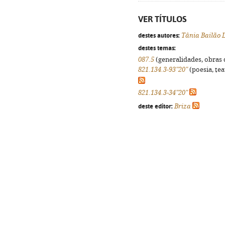
VER TÍTULOS
destes autores:
Tânia Bailão 
destes temas:
087.5
(generalidades, obras d
821.134.3-93"20"
(poesia, tea
821.134.3-34"20"
deste editor:
Briza