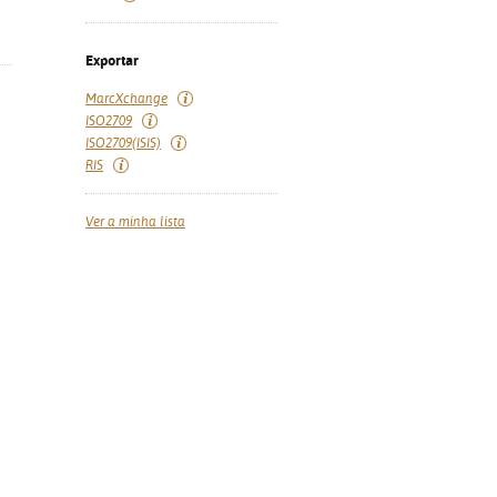
Exportar
MarcXchange
ISO2709
ISO2709(ISIS)
RIS
Ver a minha lista