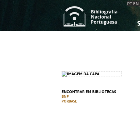
PT
EN
S
S
C
C
C
C
A
A
ENCONTRAR EM BIBLIOTECAS
BNP
PORBASE