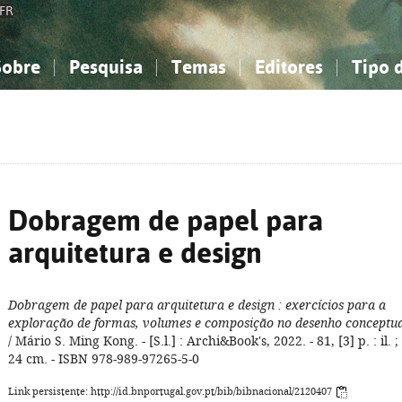
FR
Sobre
Pesquisa
Temas
Editores
Tipo 
obre a Bibliografia Nacional
imples
onhecimento, Informação...
onhecimento, Informação...
Combinada
A minha lista
Como utilizar
Filosofia, psicologia...
Filosofia, psicologia...
Perguntas frequente
iências sociais...
iências sociais...
Ciências exatas e naturais...
Ciências exatas e naturais...
rte, desporto...
rte, desporto...
Literatura, linguística...
Literatura, linguística...
Dobragem de papel para
arquitetura e design
Dobragem de papel para arquitetura e design
: exercícios para a
exploração de formas, volumes e composição no desenho conceptu
/ Mário S. Ming Kong. - [S.l.] : Archi&Book's, 2022. - 81, [3] p. : il. ;
24 cm. - ISBN 978-989-97265-5-0
Link persistente: http://id.bnportugal.gov.pt/bib/bibnacional/2120407