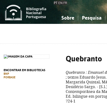
PT
EN
FR
Sobre
Pesquisa
Sobre a Bibliografia Nacional
Simples
Conhecimento, Informação...
Conhecimento, Informação...
Combinada
A
Ciências sociais...
Ciências sociais...
Arte, desporto...
Arte, desporto...
Quebranto
ENCONTRAR EM BIBLIOTECAS
Quebranto
: Emanuel d
BNP
; textos Eduardo Jesus..
PORBASE
Margarida Quintal, Már
Desidério Sargo. - [S.
Contemporânea da Madeir
Ed. bilingue em portug
724-1