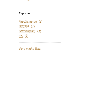
Exportar
MarcXchange
ISO2709
ISO2709(ISIS)
RIS
Ver a minha lista