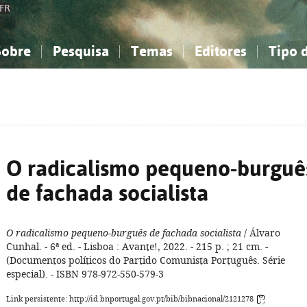
FR
Sobre
Pesquisa
Temas
Editores
Tipo 
obre a Bibliografia Nacional
imples
onhecimento, Informação...
onhecimento, Informação...
Combinada
A minha lista
Como utilizar
Filosofia, psicologia...
Filosofia, psicologia...
Perguntas frequente
iências sociais...
iências sociais...
Ciências exatas e naturais...
Ciências exatas e naturais...
rte, desporto...
rte, desporto...
Literatura, linguística...
Literatura, linguística...
O radicalismo pequeno-burguê
de fachada socialista
O radicalismo pequeno-burguês de fachada socialista
/ Álvaro
Cunhal. - 6ª ed. - Lisboa : Avante!, 2022. - 215 p. ; 21 cm. -
(Documentos políticos do Partido Comunista Português. Série
especial). - ISBN 978-972-550-579-3
Link persistente: http://id.bnportugal.gov.pt/bib/bibnacional/2121278