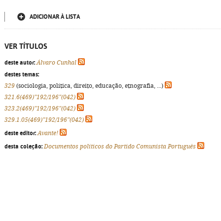
ADICIONAR À LISTA
VER TÍTULOS
deste autor:
Álvaro Cunhal
destes temas:
329
(sociologia, política, direito, educação, etnografia, ...)
321.6(469)"192/196"(042)
323.2(469)"192/196"(042)
329.1.05(469)"192/196"(042)
deste editor:
Avante!
desta coleção:
Documentos políticos do Partido Comunista Português