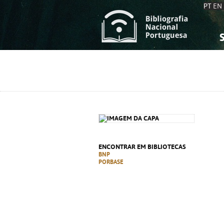
PT
EN
S
S
C
C
C
C
A
A
ENCONTRAR EM BIBLIOTECAS
BNP
PORBASE