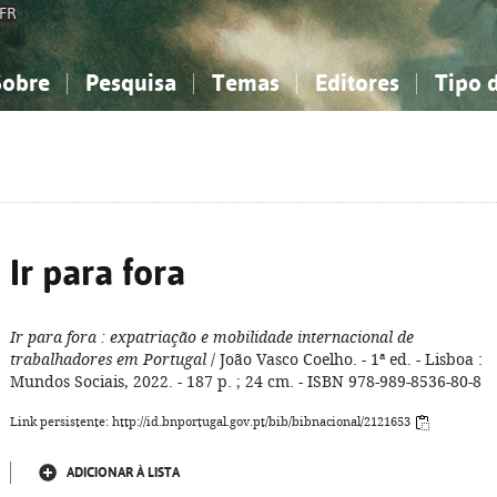
FR
Sobre
Pesquisa
Temas
Editores
Tipo 
obre a Bibliografia Nacional
imples
onhecimento, Informação...
onhecimento, Informação...
Combinada
A minha lista
Como utilizar
Filosofia, psicologia...
Filosofia, psicologia...
Perguntas frequente
iências sociais...
iências sociais...
Ciências exatas e naturais...
Ciências exatas e naturais...
rte, desporto...
rte, desporto...
Literatura, linguística...
Literatura, linguística...
Ir para fora
Ir para fora
: expatriação e mobilidade internacional de
trabalhadores em Portugal
/ João Vasco Coelho. - 1ª ed. - Lisboa :
Mundos Sociais, 2022. - 187 p. ; 24 cm. - ISBN 978-989-8536-80-8
Link persistente: http://id.bnportugal.gov.pt/bib/bibnacional/2121653
ADICIONAR À LISTA