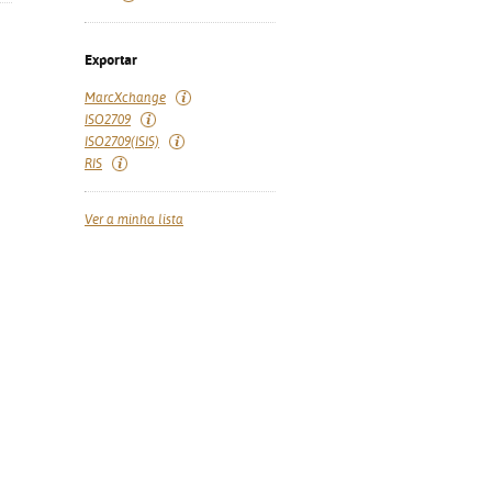
Exportar
MarcXchange
ISO2709
ISO2709(ISIS)
RIS
Ver a minha lista