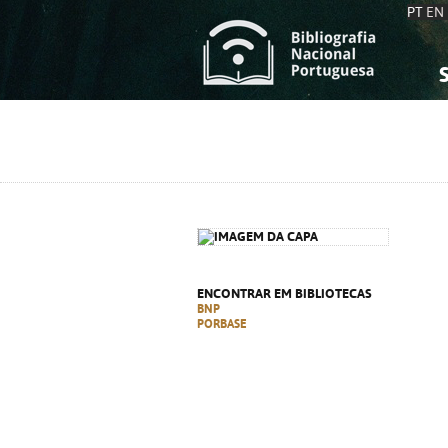
PT
EN
S
S
C
C
C
C
A
A
ENCONTRAR EM BIBLIOTECAS
BNP
PORBASE