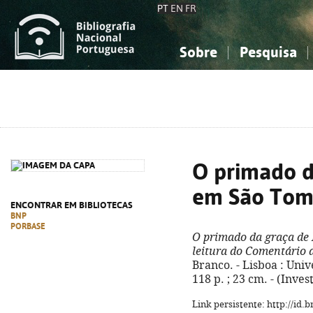
PT
EN
FR
Sobre
Pesquisa
Sobre a Bibliografia Nacional
Simples
Conhecimento, Informação...
Conhecimento, Informação...
Combinada
A
Ciências sociais...
Ciências sociais...
Arte, desporto...
Arte, desporto...
O primado d
em São Tom
ENCONTRAR EM BIBLIOTECAS
BNP
PORBASE
O primado da graça de
leitura do Comentário
Branco. - Lisboa : Univ
118 p. ; 23 cm. - (Inve
Link persistente: http://id