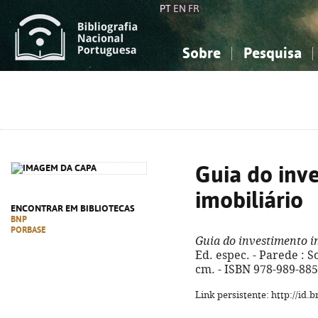
PT
EN
FR
Sobre
Pesquisa
Sobre a Bibliografia Nacional
Simples
Conhecimento, Informação...
Conhecimento, Informação...
Combinada
A
Ciências sociais...
Ciências sociais...
Arte, desporto...
Arte, desporto...
Guia do inv
imobiliário
ENCONTRAR EM BIBLIOTECAS
BNP
PORBASE
Guia do investimento i
Ed. espec. - Parede : So
cm. - ISBN 978-989-885
Link persistente: http://id