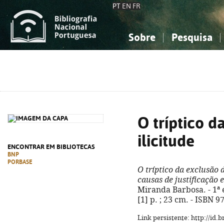
PT
EN
FR
Sobre
Pesquisa
Sobre a Bibliografia Nacional
Simples
Conhecimento, Informação...
Conhecimento, Informação...
Combinada
A
Ciências sociais...
Ciências sociais...
Arte, desporto...
Arte, desporto...
O tríptico d
ilicitude
ENCONTRAR EM BIBLIOTECAS
BNP
PORBASE
O tríptico da exclusão d
causas de justificação
Miranda Barbosa. - 1ª e
[1] p. ; 23 cm. - ISBN 
Link persistente: http://id