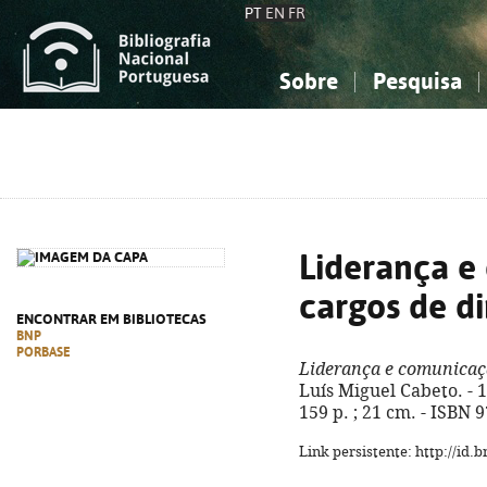
PT
EN
FR
Sobre
Pesquisa
Sobre a Bibliografia Nacional
Simples
Conhecimento, Informação...
Conhecimento, Informação...
Combinada
A
Ciências sociais...
Ciências sociais...
Arte, desporto...
Arte, desporto...
Liderança e
cargos de di
ENCONTRAR EM BIBLIOTECAS
BNP
PORBASE
Liderança e comunicaçã
Luís Miguel Cabeto. - 1ª 
159 p. ; 21 cm. - ISBN 
Link persistente: http://id