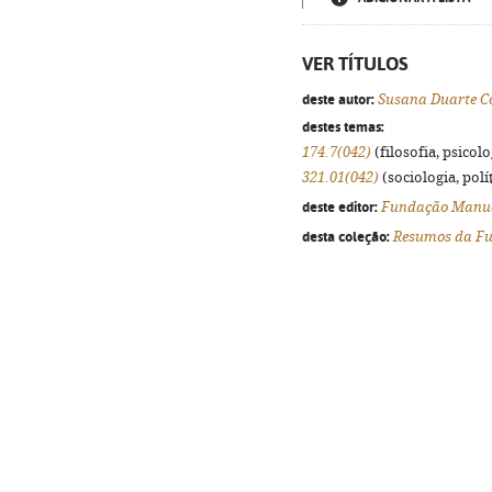
VER TÍTULOS
deste autor:
Susana Duarte C
destes temas:
174.7(042)
(filosofia, psicolog
321.01(042)
(sociologia, polít
deste editor:
Fundação Manue
desta coleção:
Resumos da F