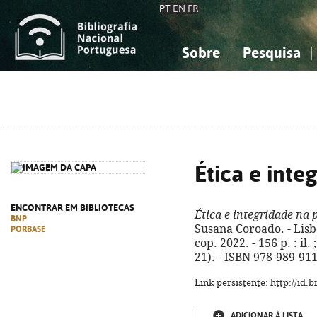
PT
EN
FR
Sobre
Pesquisa
Sobre a Bibliografia Nacional
Simples
Conhecimento, Informação...
Conhecimento, Informação...
Combinada
A
Ciências sociais...
Ciências sociais...
Arte, desporto...
Arte, desporto...
Ética e inte
ENCONTRAR EM BIBLIOTECAS
Ética e integridade na p
BNP
Susana Coroado. - Lis
PORBASE
cop. 2022. - 156 p. : il
21). - ISBN 978-989-91
Link persistente: http://id
ADICIONAR À LISTA