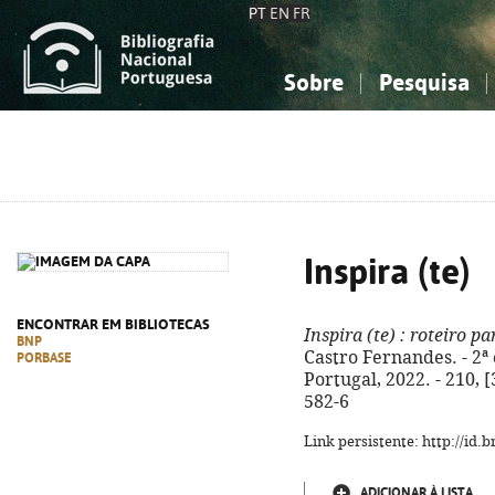
PT
EN
FR
Sobre
Pesquisa
Sobre a Bibliografia Nacional
Simples
Conhecimento, Informação...
Conhecimento, Informação...
Combinada
A
Ciências sociais...
Ciências sociais...
Arte, desporto...
Arte, desporto...
Inspira (te)
ENCONTRAR EM BIBLIOTECAS
Inspira (te)
: roteiro p
BNP
Castro Fernandes. - 2ª 
PORBASE
Portugal, 2022. - 210, [
582-6
Link persistente: http://id
ADICIONAR À LISTA