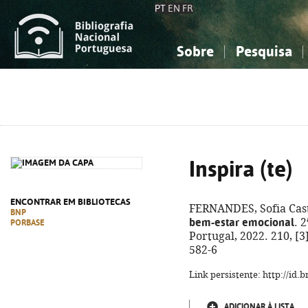
PT
EN
FR
Sobre
Pesquisa
Sobre a Bibliografia Nacional
Simples
Conhecimento, Informação...
Conhecimento, Informação...
Combinada
A
Ciências sociais...
Ciências sociais...
Arte, desporto...
Arte, desporto...
Inspira (te)
ENCONTRAR EM BIBLIOTECAS
FERNANDES, Sofia Cas
BNP
bem-estar emocional
. 
PORBASE
Portugal, 2022. 210, [3]
582-6
Link persistente: http://id
ADICIONAR À LISTA