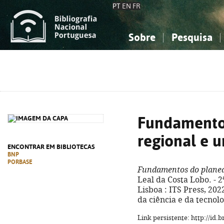
PT
EN
FR
Sobre
Pesquisa
Sobre a Bibliografia Nacional
Simples
Conhecimento, Informação...
Conhecimento, Informação...
Combinada
A
Ciências sociais...
Ciências sociais...
Arte, desporto...
Arte, desporto...
Fundamento
regional e 
ENCONTRAR EM BIBLIOTECAS
BNP
PORBASE
Fundamentos do planea
Leal da Costa Lobo. - 2
Lisboa : ITS Press, 2022.
da ciência e da tecnolo
Link persistente: http://id