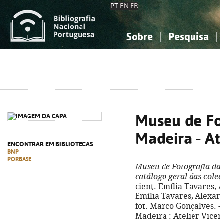
PT
EN
FR
Sobre
Pesquisa
Sobre a Bibliografia Nacional
Simples
Conhecimento, Informação...
Conhecimento, Informação...
Combinada
A
Ciências sociais...
Ciências sociais...
Arte, desporto...
Arte, desporto...
Museu de Fo
Madeira - At
ENCONTRAR EM BIBLIOTECAS
BNP
PORBASE
Museu de Fotografia da 
catálogo geral das cole
cient. Emília Tavares,
Emília Tavares, Alexan
fot. Marco Gonçalves. 
Madeira : Atelier Vicente