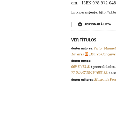
cm. - ISBN 978-972-648
Link persistente: http://id
ADICIONAR À LISTA
VER TÍTULOS
destes autores:
Victor Manuel
Tavares
,
Marco Gonçalve
destes temas:
069.5(469.8)
(generalidades, 
77.04A/Z"18/19"(083.82)
(arte
destes editores:
Museu de Fot