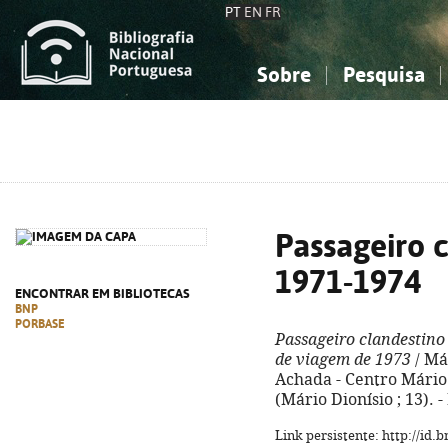
PT
EN
FR
Sobre
Pesquisa
Sobre a Bibliografia Nacional
Simples
Conhecimento, Informação...
Conhecimento, Informação...
Combinada
A
Ciências sociais...
Ciências sociais...
Arte, desporto...
Arte, desporto...
Passageiro cl
1971-1974
ENCONTRAR EM BIBLIOTECAS
BNP
PORBASE
Passageiro clandestino 
de viagem de 1973
/ Már
Achada - Centro Mário Di
(Mário Dionísio ; 13). 
Link persistente: http://id