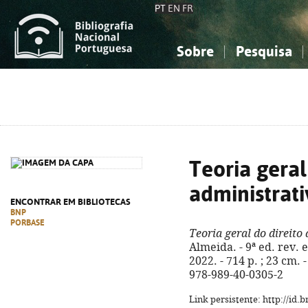
PT
EN
FR
Sobre
Pesquisa
Sobre a Bibliografia Nacional
Simples
Conhecimento, Informação...
Conhecimento, Informação...
Combinada
A
Ciências sociais...
Ciências sociais...
Arte, desporto...
Arte, desporto...
Teoria geral
administrat
ENCONTRAR EM BIBLIOTECAS
BNP
PORBASE
Teoria geral do direito
Almeida. - 9ª ed. rev. 
2022. - 714 p. ; 23 cm. 
978-989-40-0305-2
Link persistente: http://id