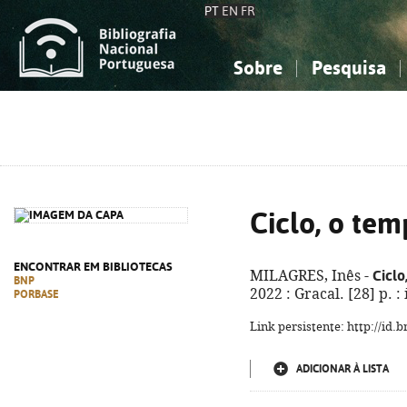
PT
EN
FR
Sobre
Pesquisa
Sobre a Bibliografia Nacional
Simples
Conhecimento, Informação...
Conhecimento, Informação...
Combinada
A
Ciências sociais...
Ciências sociais...
Arte, desporto...
Arte, desporto...
Ciclo, o tem
ENCONTRAR EM BIBLIOTECAS
Ciclo
MILAGRES, Inês -
BNP
2022 : Gracal. [28] p. :
PORBASE
Link persistente: http://id
ADICIONAR À LISTA