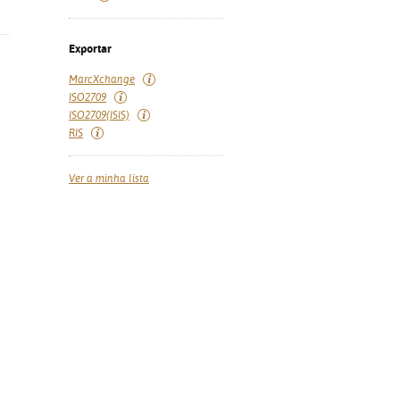
Exportar
MarcXchange
ISO2709
ISO2709(ISIS)
RIS
Ver a minha lista