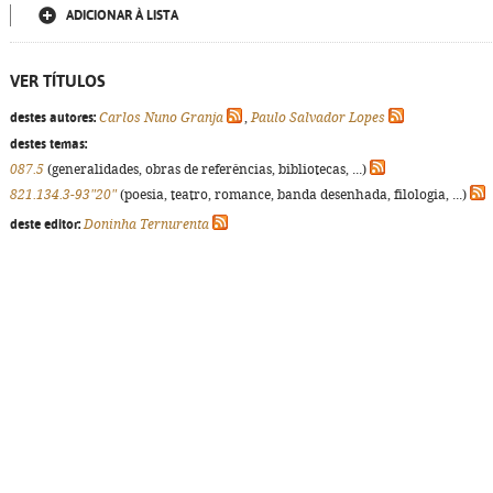
ADICIONAR À LISTA
VER TÍTULOS
destes autores:
Carlos Nuno Granja
,
Paulo Salvador Lopes
destes temas:
087.5
(generalidades, obras de referências, bibliotecas, ...)
821.134.3-93"20"
(poesia, teatro, romance, banda desenhada, filologia, ...)
deste editor:
Doninha Ternurenta