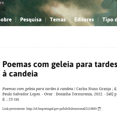
FR
Sobre
Pesquisa
Temas
Editores
Tipo 
obre a Bibliografia Nacional
imples
onhecimento, Informação...
onhecimento, Informação...
Combinada
A minha lista
Como utilizar
Filosofia, psicologia...
Filosofia, psicologia...
Perguntas frequente
iências sociais...
iências sociais...
Ciências exatas e naturais...
Ciências exatas e naturais...
rte, desporto...
rte, desporto...
Literatura, linguística...
Literatura, linguística...
Poemas com geleia para tarde
à candeia
Poemas com geleia para tardes à candeia
/ Carlos Nuno Granja ; il
Paulo Salvador Lopes. - Ovar : Doninha Ternurenta, 2022. - [48] p.
il. ; 23 cm
Link persistente: http://id.bnportugal.gov.pt/bib/bibnacional/2123803