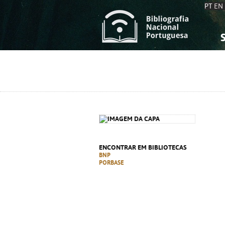
PT
EN
S
S
C
C
C
C
A
A
ENCONTRAR EM BIBLIOTECAS
BNP
PORBASE