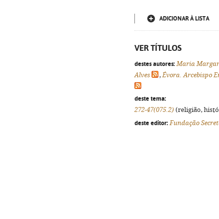
ADICIONAR À LISTA
VER TÍTULOS
destes autores:
Maria Margari
Alves
,
Évora. Arcebispo Em
deste tema:
272-47(075.2)
(religião, hist
deste editor:
Fundação Secret