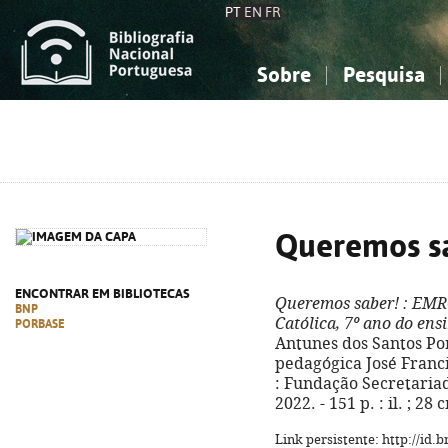
PT
EN
FR
Sobre
Pesquisa
Sobre a Bibliografia Nacional
Simples
Conhecimento, Informação...
Conhecimento, Informação...
Combinada
A
Ciências sociais...
Ciências sociais...
Arte, desporto...
Arte, desporto...
Queremos s
ENCONTRAR EM BIBLIOTECAS
Queremos saber!
: EMRC
BNP
Católica, 7º ano do ens
PORBASE
Antunes dos Santos Portu
pedagógica José Francis
: Fundação Secretaria
2022. - 151 p. : il. ; 2
Link persistente: http://id