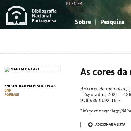
PT
EN
FR
Sobre
Pesquisa
Sobre a Bibliografia Nacional
Simples
Conhecimento, Informação...
Conhecimento, Informação...
Combinada
A
Ciências sociais...
Ciências sociais...
Arte, desporto...
Arte, desporto...
As cores da
ENCONTRAR EM BIBLIOTECAS
As cores da memória
/ 
BNP
: Esgotadas, 2021. - 436,
PORBASE
978-989-9092-16-7
Link persistente: http://id
ADICIONAR À LISTA