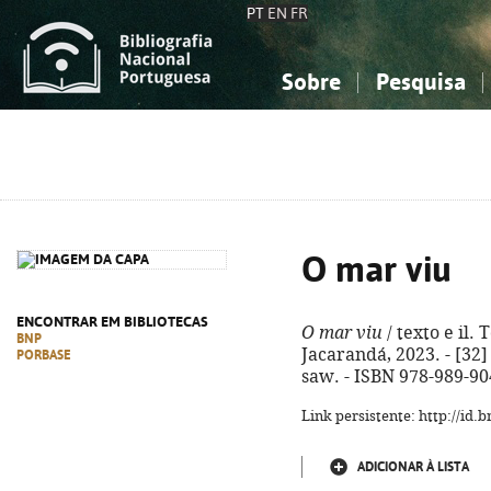
PT
EN
FR
Sobre
Pesquisa
Sobre a Bibliografia Nacional
Simples
Conhecimento, Informação...
Conhecimento, Informação...
Combinada
A
Ciências sociais...
Ciências sociais...
Arte, desporto...
Arte, desporto...
O mar viu
ENCONTRAR EM BIBLIOTECAS
O mar viu
/ texto e il. 
BNP
Jacarandá, 2023. - [32] p
PORBASE
saw. - ISBN 978-989-90
Link persistente: http://id
ADICIONAR À LISTA