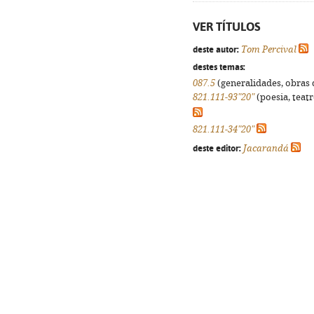
VER TÍTULOS
deste autor:
Tom Percival
destes temas:
087.5
(generalidades, obras d
821.111-93"20"
(poesia, teatr
821.111-34"20"
deste editor:
Jacarandá