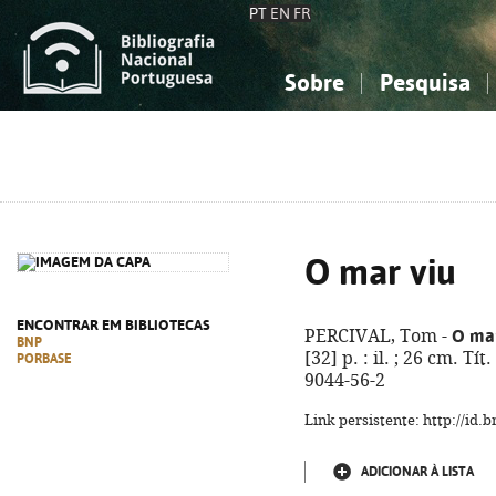
PT
EN
FR
Sobre
Pesquisa
Sobre a Bibliografia Nacional
Simples
Conhecimento, Informação...
Conhecimento, Informação...
Combinada
A
Ciências sociais...
Ciências sociais...
Arte, desporto...
Arte, desporto...
O mar viu
ENCONTRAR EM BIBLIOTECAS
O mar
PERCIVAL, Tom -
BNP
[32] p. : il. ; 26 cm. T
PORBASE
9044-56-2
Link persistente: http://id
ADICIONAR À LISTA