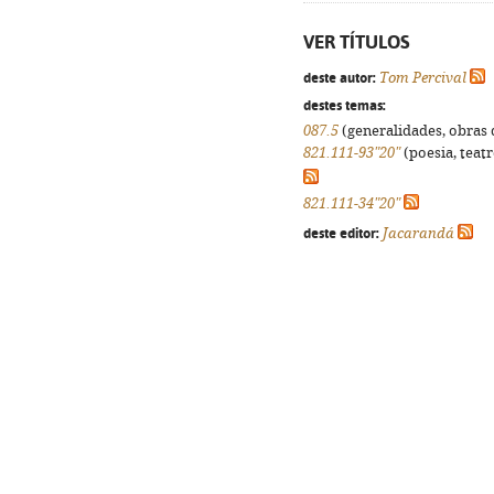
VER TÍTULOS
deste autor:
Tom Percival
destes temas:
087.5
(generalidades, obras d
821.111-93"20"
(poesia, teatr
821.111-34"20"
deste editor:
Jacarandá