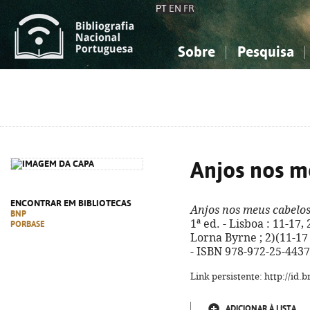
PT
EN
FR
Sobre
Pesquisa
Sobre a Bibliografia Nacional
Simples
Conhecimento, Informação...
Conhecimento, Informação...
Combinada
A
Ciências sociais...
Ciências sociais...
Arte, desporto...
Arte, desporto...
Anjos nos m
ENCONTRAR EM BIBLIOTECAS
Anjos nos meus cabelo
BNP
1ª ed. - Lisboa : 11-17, 
PORBASE
Lorna Byrne ; 2)(11-17 ;
- ISBN 978-972-25-4437
Link persistente: http://id
ADICIONAR À LISTA