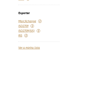
Exportar
MarcXchange
ISO2709
ISO2709(ISIS)
RIS
Ver a minha lista