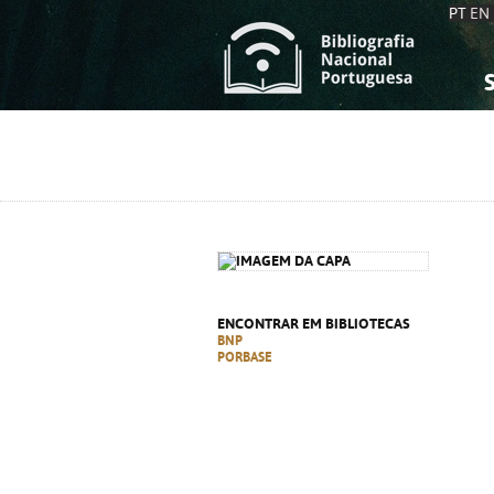
PT
EN
S
S
C
C
C
C
A
A
ENCONTRAR EM BIBLIOTECAS
BNP
PORBASE