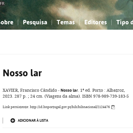
FR
Sobre
Pesquisa
Temas
Editores
Tipo 
obre a Bibliografia Nacional
imples
onhecimento, Informação...
onhecimento, Informação...
Combinada
A minha lista
Como utilizar
Filosofia, psicologia...
Filosofia, psicologia...
Perguntas frequente
iências sociais...
iências sociais...
Ciências exatas e naturais...
Ciências exatas e naturais...
rte, desporto...
rte, desporto...
Literatura, linguística...
Literatura, linguística...
Nosso lar
XAVIER, Francisco Cândido -
Nosso lar
. 1ª ed. Porto : Albatroz,
2023. 287 p. ; 24 cm. (Viagens da alma). ISBN 978-989-739-183-5
Link persistente: http://id.bnportugal.gov.pt/bib/bibnacional/2124476
ADICIONAR À LISTA