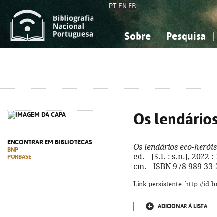
PT
EN
FR
Sobre
Pesquisa
Sobre a Bibliografia Nacional
Simples
Conhecimento, Informação...
Conhecimento, Informação...
Combinada
A
Ciências sociais...
Ciências sociais...
Arte, desporto...
Arte, desporto...
Os lendários
ENCONTRAR EM BIBLIOTECAS
Os lendários eco-heróis
BNP
ed. - [S.l. : s.n.], 2022 
PORBASE
cm. - ISBN 978-989-33-
Link persistente: http://id
ADICIONAR À LISTA