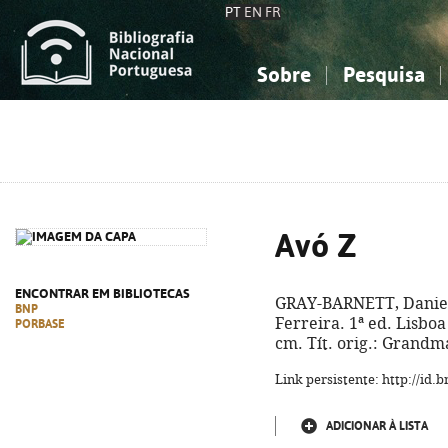
PT
EN
FR
Sobre
Pesquisa
Sobre a Bibliografia Nacional
Simples
Conhecimento, Informação...
Conhecimento, Informação...
Combinada
A
Ciências sociais...
Ciências sociais...
Arte, desporto...
Arte, desporto...
Avó Z
ENCONTRAR EM BIBLIOTECAS
GRAY-BARNETT, Danie
BNP
Ferreira. 1ª ed. Lisboa 
PORBASE
cm. Tít. orig.: Grandm
Link persistente: http://id
ADICIONAR À LISTA