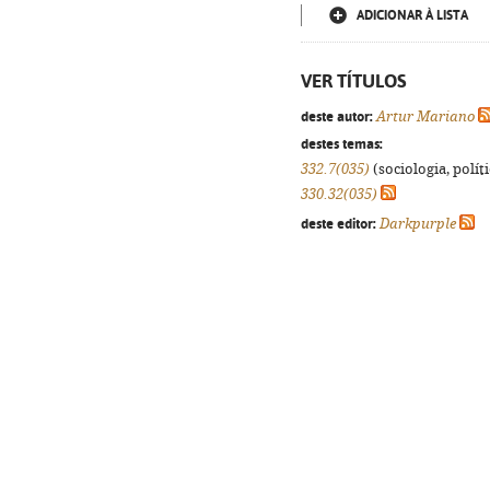
ADICIONAR À LISTA
VER TÍTULOS
deste autor:
Artur Mariano
destes temas:
332.7(035)
(sociologia, políti
330.32(035)
deste editor:
Darkpurple