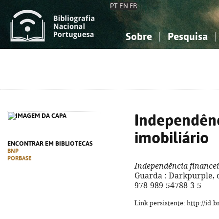
PT
EN
FR
Sobre
Pesquisa
Sobre a Bibliografia Nacional
Simples
Conhecimento, Informação...
Conhecimento, Informação...
Combinada
A
Ciências sociais...
Ciências sociais...
Arte, desporto...
Arte, desporto...
Independênc
imobiliário
ENCONTRAR EM BIBLIOTECAS
BNP
PORBASE
Independência financei
Guarda : Darkpurple, co
978-989-54788-3-5
Link persistente: http://id