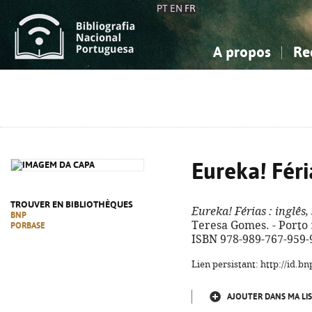
PT
EN
FR
A propos
Re
La Bibliographie Nationale
Simple
Connaissance, Information...
Connaissance, Information...
Avancée
Mes 
Sciences sociales...
Sciences sociales...
Arts, sport...
Arts, sport...
Eureka! Féri
TROUVER EN BIBLIOTHÈQUES
Eureka! Férias
: inglês,
BNP
Teresa Gomes. - Porto : A
PORBASE
ISBN 978-989-767-959-
Lien persistant: http://id.
AJOUTER DANS MA LIS