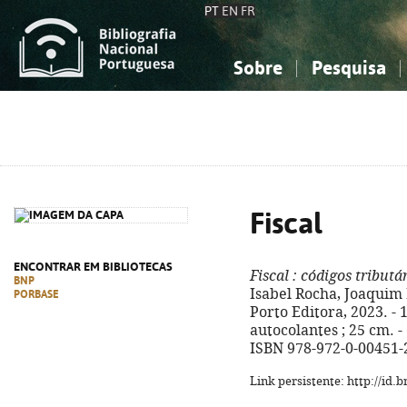
PT
EN
FR
Sobre
Pesquisa
Sobre a Bibliografia Nacional
Simples
Conhecimento, Informação...
Conhecimento, Informação...
Combinada
A
Ciências sociais...
Ciências sociais...
Arte, desporto...
Arte, desporto...
Fiscal
ENCONTRAR EM BIBLIOTECAS
Fiscal
: códigos tributá
BNP
Isabel Rocha, Joaquim F
PORBASE
Porto Editora, 2023. - 
autocolantes ; 25 cm. - 
ISBN 978-972-0-00451-
Link persistente: http://id