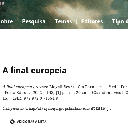
FR
Sobre
Pesquisa
Temas
Editores
Tipo 
obre a Bibliografia Nacional
imples
onhecimento, Informação...
onhecimento, Informação...
Combinada
A minha lista
Como utilizar
Filosofia, psicologia...
Filosofia, psicologia...
Perguntas frequente
iências sociais...
iências sociais...
Ciências exatas e naturais...
Ciências exatas e naturais...
rte, desporto...
rte, desporto...
Literatura, linguística...
Literatura, linguística...
A final europeia
A final europeia
/ Álvaro Magalhães / il. Gio Fornieles. - 1ª ed. - Por
: Porto Editora, 2022. - 143, [1] p. : il. ; 20 cm. - (Os indomáveis F.C
15). - ISBN 978-972-0-71554-8
Link persistente: http://id.bnportugal.gov.pt/bib/bibnacional/2125626
ADICIONAR À LISTA