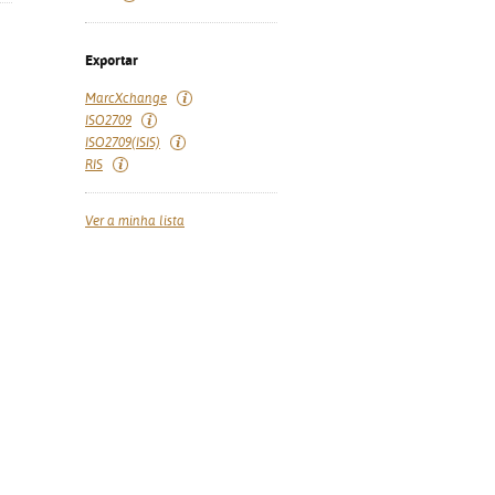
Exportar
MarcXchange
ISO2709
ISO2709(ISIS)
RIS
Ver a minha lista