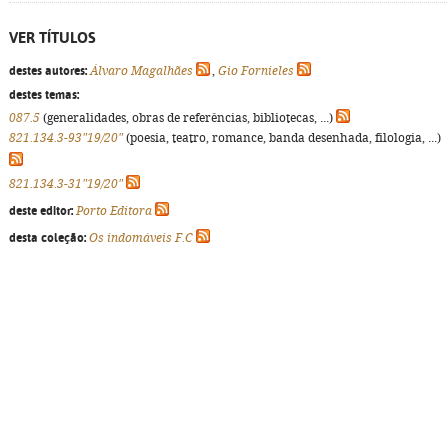
VER TÍTULOS
destes autores:
Álvaro Magalhães
,
Gio Fornieles
destes temas:
087.5
(generalidades, obras de referências, bibliotecas, ...)
821.134.3-93"19/20"
(poesia, teatro, romance, banda desenhada, filologia, ...)
821.134.3-31"19/20"
deste editor:
Porto Editora
desta coleção:
Os indomáveis F.C