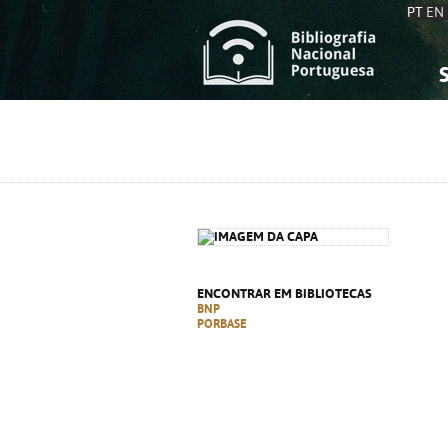
PT
EN
S
S
C
C
C
C
A
A
ENCONTRAR EM BIBLIOTECAS
BNP
PORBASE