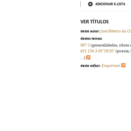
ADICIONAR À LISTA
VER TÍTULOS
deste autor:
José Ribeiro da C
destes temas:
087.5
(generalidades, obras d
821.134.3-93"19/20"
(poesia, 
...)
deste editor:
Emporium