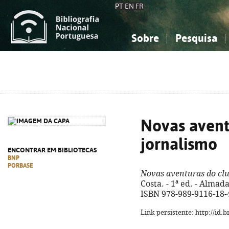
PT
EN
FR
Sobre
Pesquisa
Sobre a Bibliografia Nacional
Simples
Conhecimento, Informação...
Conhecimento, Informação...
Combinada
A
Ciências sociais...
Ciências sociais...
Arte, desporto...
Arte, desporto...
Novas avent
jornalismo
ENCONTRAR EM BIBLIOTECAS
BNP
PORBASE
Novas aventuras do clu
Costa. - 1ª ed. - Almad
ISBN 978-989-9116-18-
Link persistente: http://id