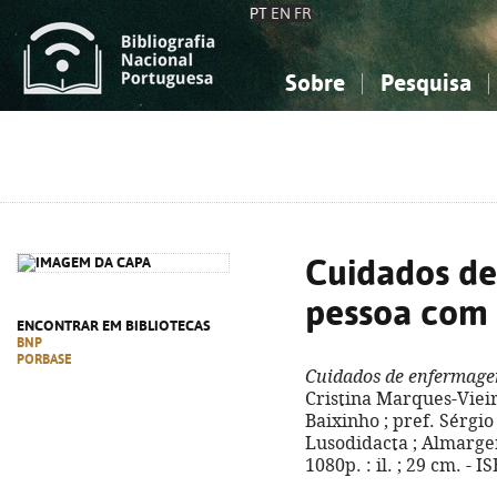
PT
EN
FR
Sobre
Pesquisa
Sobre a Bibliografia Nacional
Simples
Conhecimento, Informação...
Conhecimento, Informação...
Combinada
A
Ciências sociais...
Ciências sociais...
Arte, desporto...
Arte, desporto...
Cuidados d
pessoa com
ENCONTRAR EM BIBLIOTECAS
BNP
PORBASE
Cuidados de enfermage
Cristina Marques-Vieir
Baixinho ; pref. Sérgio 
Lusodidacta ; Almargem
1080p. : il. ; 29 cm. -