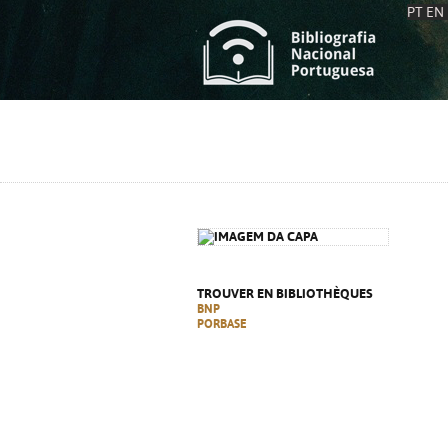
PT
EN
L
S
C
C
S
S
A
A
TROUVER EN BIBLIOTHÈQUES
BNP
PORBASE