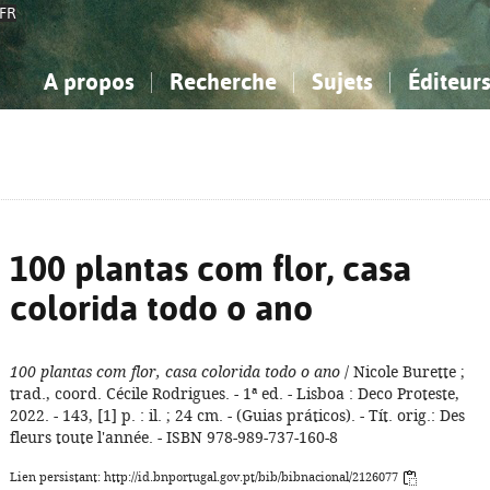
FR
A propos
Recherche
Sujets
Éditeur
a Bibliographie Nationale
imple
onnaissance, Information...
onnaissance, Information...
Avancée
Mes notices
Comment utiliser
Philosophie, psychologie...
Philosophie, psychologie...
Aide - FAQ
ciences sociales...
ciences sociales...
Mathématiques, sciences
Mathématiques, sciences
rts, sport...
rts, sport...
naturelles...
Littérature, linguistique...
naturelles...
Littérature, linguistique...
100 plantas com flor, casa
colorida todo o ano
100 plantas com flor, casa colorida todo o ano
/ Nicole Burette ;
trad., coord. Cécile Rodrigues. - 1ª ed. - Lisboa : Deco Proteste,
2022. - 143, [1] p. : il. ; 24 cm. - (Guias práticos). - Tít. orig.: Des
fleurs toute l'année. - ISBN 978-989-737-160-8
Lien persistant: http://id.bnportugal.gov.pt/bib/bibnacional/2126077