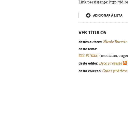
Link persistente: http://id
ADICIONAR À LISTA
VER TÍTULOS
destes autores:
Nicole Burette
deste tema:
635.91(035)
(medicina, engenh
deste editor:
Deco Proteste
desta coleção:
Guias práticos