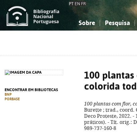
PT
EN
FR
Sobre
Pesquisa
Sobre a Bibliografia Nacional
Simples
Conhecimento, Informação...
Conhecimento, Informação...
Combinada
A
Ciências sociais...
Ciências sociais...
Arte, desporto...
Arte, desporto...
100 plantas 
colorida to
ENCONTRAR EM BIBLIOTECAS
BNP
PORBASE
100 plantas com flor, c
Burette ; trad., coord. 
Deco Proteste, 2022. - 14
práticos). - Tít. orig.:
989-737-160-8