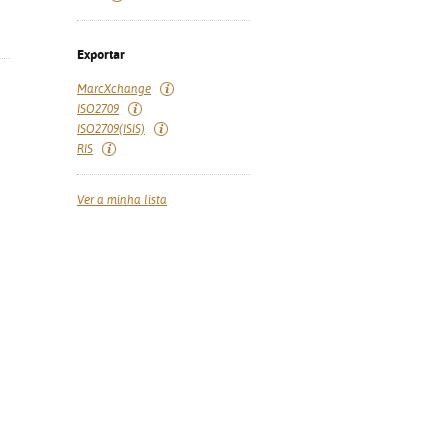
Exportar
MarcXchange
ISO2709
ISO2709(ISIS)
RIS
Ver a minha lista