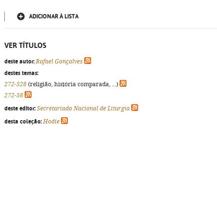
ADICIONAR À LISTA
VER TÍTULOS
deste autor:
Rafael Gonçalves
destes temas:
272-528
(religião, história comparada, ...)
272-58
deste editor:
Secretariado Nacional de Liturgia
desta coleção:
Hodie