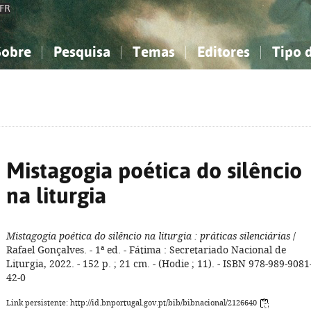
FR
Sobre
Pesquisa
Temas
Editores
Tipo 
obre a Bibliografia Nacional
imples
onhecimento, Informação...
onhecimento, Informação...
Combinada
A minha lista
Como utilizar
Filosofia, psicologia...
Filosofia, psicologia...
Perguntas frequente
iências sociais...
iências sociais...
Ciências exatas e naturais...
Ciências exatas e naturais...
rte, desporto...
rte, desporto...
Literatura, linguística...
Literatura, linguística...
Mistagogia poética do silêncio
na liturgia
Mistagogia poética do silêncio na liturgia
: práticas silenciárias
/
Rafael Gonçalves. - 1ª ed. - Fátima : Secretariado Nacional de
Liturgia, 2022. - 152 p. ; 21 cm. - (Hodie ; 11). - ISBN 978-989-9081
42-0
Link persistente: http://id.bnportugal.gov.pt/bib/bibnacional/2126640