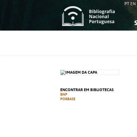
PT
EN
S
S
C
C
C
C
A
A
ENCONTRAR EM BIBLIOTECAS
BNP
PORBASE