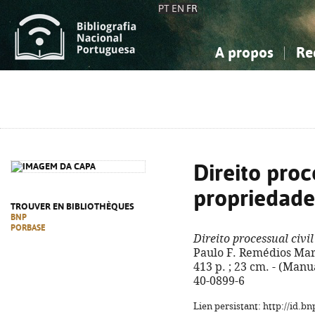
PT
EN
FR
A propos
Re
La Bibliographie Nationale
Simple
Connaissance, Information...
Connaissance, Information...
Avancée
Mes 
Sciences sociales...
Sciences sociales...
Arts, sport...
Arts, sport...
Direito proc
propriedade 
TROUVER EN BIBLIOTHÈQUES
BNP
PORBASE
Direito processual civi
Paulo F. Remédios Marq
413 p. ; 23 cm. - (Manu
40-0899-6
Lien persistant: http://id.