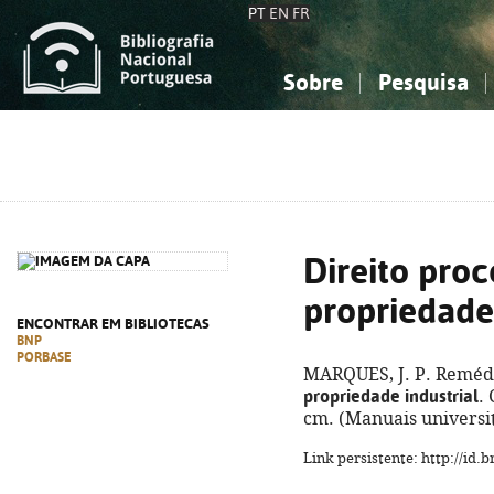
PT
EN
FR
Sobre
Pesquisa
Sobre a Bibliografia Nacional
Simples
Conhecimento, Informação...
Conhecimento, Informação...
Combinada
A
Ciências sociais...
Ciências sociais...
Arte, desporto...
Arte, desporto...
Direito proc
propriedade 
ENCONTRAR EM BIBLIOTECAS
BNP
PORBASE
MARQUES, J. P. Reméd
propriedade industrial
.
cm. (Manuais universit
Link persistente: http://id