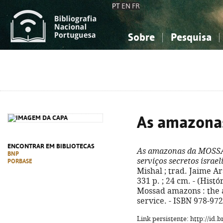
PT
EN
FR
Sobre
Pesquisa
Sobre a Bibliografia Nacional
Simples
Conhecimento, Informação...
Conhecimento, Informação...
Combinada
A
Ciências sociais...
Ciências sociais...
Arte, desporto...
Arte, desporto...
As amazona
ENCONTRAR EM BIBLIOTECAS
As amazonas da MOSS
BNP
serviços secretos israel
PORBASE
Mishal ; trad. Jaime Ar
331 p. ; 24 cm. - (Histór
Mossad amazons : the 
service. - ISBN 978-97
Link persistente: http://id