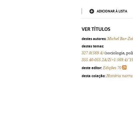
ADICIONAR À LISTA
VER TÍTULOS
destes autores:
Michel Bar-Zo
destes temas:
327.8(569.4)
(sociologia, polí
355.40-055.2A/Z(=1:569.4)"1
deste editor:
Edições 70
desta coleção:
História narra