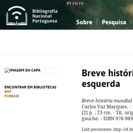
PT
EN
FR
Sobre
Pesquisa
Sobre a Bibliografia Nacional
Simples
Conhecimento, Informação...
Conhecimento, Informação...
Combinada
A
Ciências sociais...
Ciências sociais...
Arte, desporto...
Arte, desporto...
Breve histó
esquerda
ENCONTRAR EM BIBLIOTECAS
BNP
PORBASE
Breve história mundial
Carlos Vaz Marques. - 1
[2] p. ; 23 cm. - Tít. o
gauche. - ISBN 978-989
Link persistente: http://id