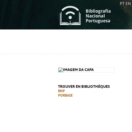
PT
EN
L
S
C
C
S
S
A
A
TROUVER EN BIBLIOTHÈQUES
BNP
PORBASE