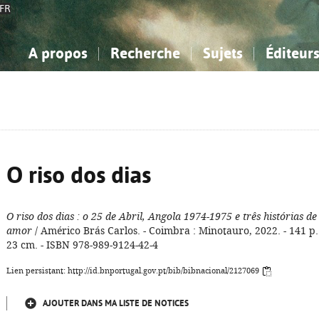
FR
A propos
Recherche
Sujets
Éditeur
a Bibliographie Nationale
imple
onnaissance, Information...
onnaissance, Information...
Avancée
Mes notices
Comment utiliser
Philosophie, psychologie...
Philosophie, psychologie...
Aide - FAQ
ciences sociales...
ciences sociales...
Mathématiques, sciences
Mathématiques, sciences
rts, sport...
rts, sport...
naturelles...
Littérature, linguistique...
naturelles...
Littérature, linguistique...
O riso dos dias
O riso dos dias
: o 25 de Abril, Angola 1974-1975 e três histórias de
amor
/ Américo Brás Carlos. - Coimbra : Minotauro, 2022. - 141 p.
23 cm. - ISBN 978-989-9124-42-4
Lien persistant: http://id.bnportugal.gov.pt/bib/bibnacional/2127069
AJOUTER DANS MA LISTE DE NOTICES