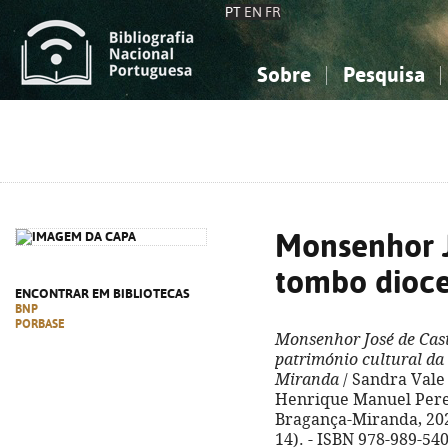
PT
EN
FR
Sobre
Pesquisa
Sobre a Bibliografia Nacional
Simples
Conhecimento, Informação...
Conhecimento, Informação...
Combinada
A
Ciências sociais...
Ciências sociais...
Arte, desporto...
Arte, desporto...
Monsenhor J
tombo dioc
ENCONTRAR EM BIBLIOTECAS
BNP
PORBASE
Monsenhor José de Cast
património cultural da 
Miranda
/ Sandra Vale 
Henrique Manuel Perei
Bragança-Miranda, 2022
14). - ISBN 978-989-54