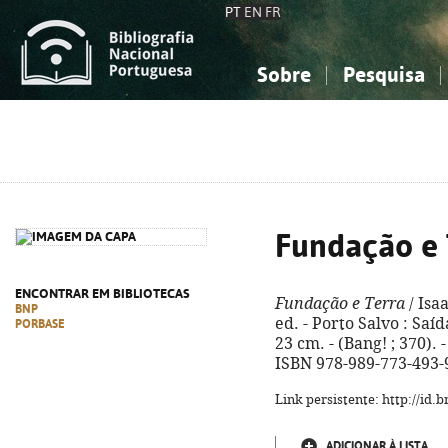
PT
EN
FR
Sobre
Pesquisa
Sobre a Bibliografia Nacional
Simples
Conhecimento, Informação...
Conhecimento, Informação...
Combinada
A
Ciências sociais...
Ciências sociais...
Arte, desporto...
Arte, desporto...
Fundação e 
ENCONTRAR EM BIBLIOTECAS
Fundação e Terra
/ Isa
BNP
ed. - Porto Salvo : Saíd
PORBASE
23 cm. - (Bang! ; 370). 
ISBN 978-989-773-493-
Link persistente: http://id
ADICIONAR À LISTA