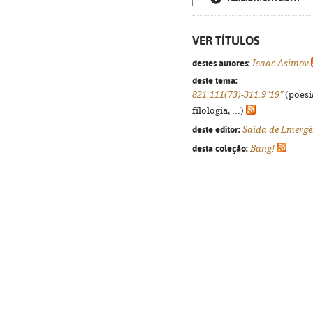
VER TÍTULOS
destes autores:
Isaac Asimov
deste tema:
821.111(73)-311.9"19"
(poesi
filologia, ...)
deste editor:
Saída de Emergê
desta coleção:
Bang!