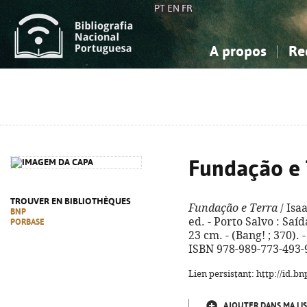
PT
EN
FR
A propos
Re
La Bibliographie Nationale
Simple
Connaissance, Information...
Connaissance, Information...
Avancée
Mes 
Sciences sociales...
Sciences sociales...
Arts, sport...
Arts, sport...
Fundação e 
TROUVER EN BIBLIOTHÈQUES
Fundação e Terra
/ Isa
BNP
ed. - Porto Salvo : Saíd
PORBASE
23 cm. - (Bang! ; 370). 
ISBN 978-989-773-493-
Lien persistant: http://id.
AJOUTER DANS MA LIS