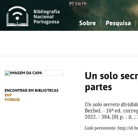
PT
EN
FR
Sobre
Pesquisa
Sobre a Bibliografia Nacional
Simples
Conhecimento, Informação...
Conhecimento, Informação...
Combinada
A
Ciências sociais...
Ciências sociais...
Arte, desporto...
Arte, desporto...
Un solo secr
partes
ENCONTRAR EM BIBLIOTECAS
BNP
PORBASE
Un solo secreto dividido
Berbel. - 16ª ed. correg
2022. - 384, [8] p. : il. 
Link persistente: http://id