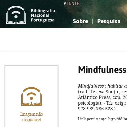
PT
EN
FR
Sobre
Pesquisa
Sobre a Bibliografia Nacional
Simples
Conhecimento, Informação...
Conhecimento, Informação...
Combinada
A
Ciências sociais...
Ciências sociais...
Arte, desporto...
Arte, desporto...
Mindfulness
Mindfulness
: habitar a
trad. Teresa Souto ; rev
Atlântico Press, cop. 20
psicologia). - Tít. orig
978-989-786-528-2
Link persistente: http://id