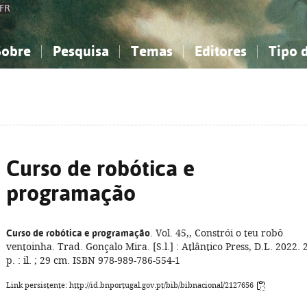
FR
Sobre
Pesquisa
Temas
Editores
Tipo 
obre a Bibliografia Nacional
imples
onhecimento, Informação...
onhecimento, Informação...
Combinada
A minha lista
Como utilizar
Filosofia, psicologia...
Filosofia, psicologia...
Perguntas frequente
iências sociais...
iências sociais...
Ciências exatas e naturais...
Ciências exatas e naturais...
rte, desporto...
rte, desporto...
Literatura, linguística...
Literatura, linguística...
Curso de robótica e
programação
Curso de robótica e programação
. Vol. 45,, Constrói o teu robô
ventoinha. Trad. Gonçalo Mira. [S.l.] : Atlântico Press, D.L. 2022. 
p. : il. ; 29 cm. ISBN 978-989-786-554-1
Link persistente: http://id.bnportugal.gov.pt/bib/bibnacional/2127656