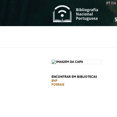
PT
EN
S
S
C
C
C
C
A
A
ENCONTRAR EM BIBLIOTECAS
BNP
PORBASE