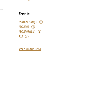
Exportar
MarcXchange
ISO2709
ISO2709(ISIS)
RIS
Ver a minha lista