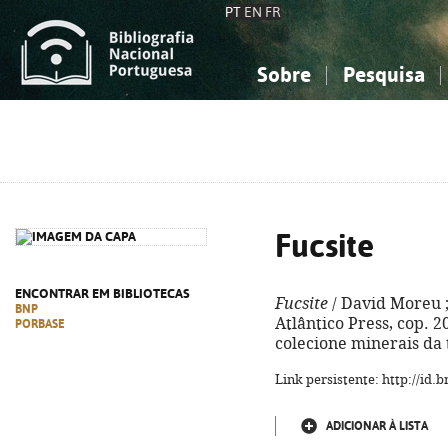
PT
EN
FR
Sobre
Pesquisa
Sobre a Bibliografia Nacional
Simples
Conhecimento, Informação...
Conhecimento, Informação...
Combinada
A
Ciências sociais...
Ciências sociais...
Arte, desporto...
Arte, desporto...
Fucsite
ENCONTRAR EM BIBLIOTECAS
Fucsite
/ David Moreu ; 
BNP
Atlântico Press, cop. 20
PORBASE
colecione minerais da t
Link persistente: http://id
ADICIONAR À LISTA