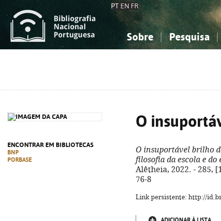
PT
EN
FR
Sobre
Pesquisa
Sobre a Bibliografia Nacional
Simples
Conhecimento, Informação...
Conhecimento, Informação...
Combinada
A
Ciências sociais...
Ciências sociais...
Arte, desporto...
Arte, desporto...
O insuportáv
ENCONTRAR EM BIBLIOTECAS
O insuportável brilho d
BNP
filosofia da escola e do
PORBASE
Alêtheia, 2022. - 285, [
76-8
Link persistente: http://id
ADICIONAR À LISTA